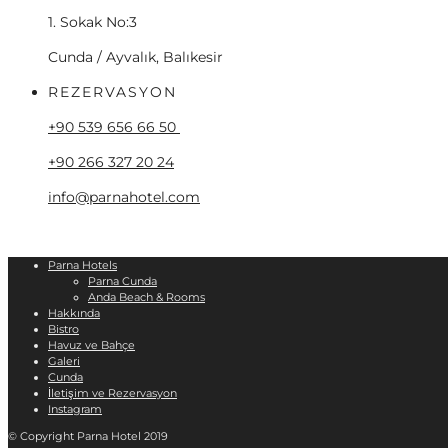
1. Sokak No:3
Cunda / Ayvalık, Balıkesir
REZERVASYON
+90 539 656 66 50
+90 266 327 20 24
info@parnahotel.com
Parna Hotels
Parna Cunda
Anda Beach & Rooms
Hakkında
Bistro
Havuz ve Bahçe
Galeri
Cunda
İletişim ve Rezervasyon
Instagram
© Copyright Parna Hotel 2019