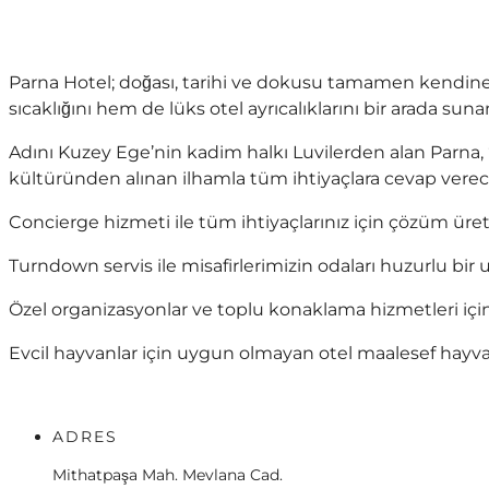
Parna Hotel; doğası, tarihi ve dokusu tamamen kendine 
sıcaklığını hem de lüks otel ayrıcalıklarını bir arada sun
Adını Kuzey Ege’nin kadim halkı Luvilerden alan Parna, “ev
kültüründen alınan ilhamla tüm ihtiyaçlara cevap verecek
Concierge hizmeti ile tüm ihtiyaçlarınız için çözüm üretil
Turndown servis ile misafirlerimizin odaları huzurlu bir uy
Özel organizasyonlar ve toplu konaklama hizmetleri için İst
Evcil hayvanlar için uygun olmayan otel maalesef hayv
ADRES
Mithatpaşa Mah. Mevlana Cad.